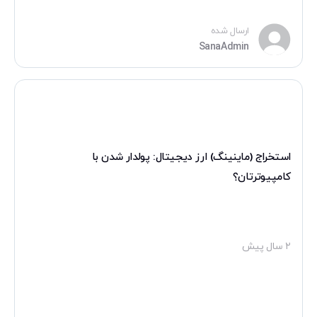
ارسال شده
SanaAdmin
استخراج (ماینینگ) ارز دیجیتال: پولدار شدن با
کامپیوترتان؟
۲ سال پیش