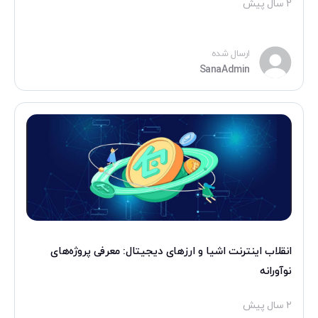
۲ سال پیش
متداول
ارتباط
با
ارسال شده
SanaAdmin
ما
درباره
ما
ایمیل
:
info@sanachange.com
تلفن
انقلاب اینترنت اشیا و ارزهای دیجیتال: معرفی پروژه‌های
تماس
نوآورانه
:
۲ سال پیش
۳۳۷۸-۹۱۰۹-۰۲۱