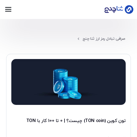
ورود
صرافی تبادل رمز ارز ثنا چنج
عضویت
خانه
قیمت
لحظه‌ای
بلاگ
تون کوین (TON coin) چیست؟ | 0 تا 100 کار با TON
سوالات