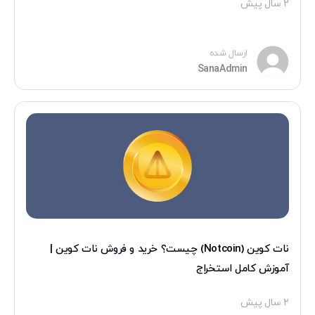
۲ سال پیش
متداول
ارتباط
با
ارسال شده
SanaAdmin
ما
درباره
ما
ایمیل
:
info@sanachange.com
تلفن
نات کوین (Notcoin) چیست؟ خرید و فروش نات کوین |
تماس
آموزش کامل استخراج
:
۲ سال پیش
۳۳۷۸-۹۱۰۹-۰۲۱