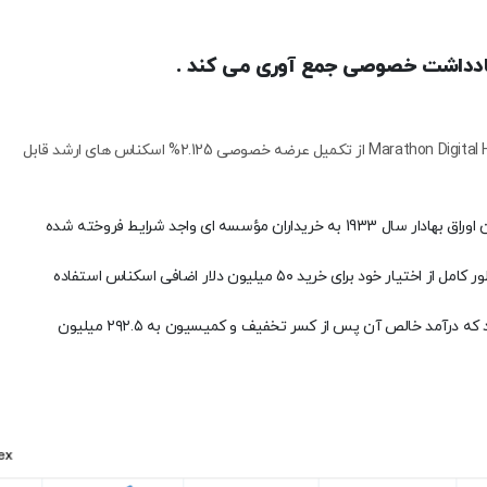
در یک بیانیه مطبوعاتی در 24 مرداد ، Marathon Digital Holdings (MARA) از تکمیل عرضه خصوصی 2.125% اسکناس های ارشد قابل
اسکناس های ذکر شده که طبق قانون 144A قانون اوراق بهادار سال 1933 به خریداران مؤسسه ای واجد شرایط فروخته شده
این توجه باعث شد که سرمایه گذاران اولیه به طور کامل از اختیار خود برای خرید ۵۰ میلیون دلار اضافی اسکناس استفاده
این مبلغ کل پیشنهاد را به ۳۰۰ میلیون دلار رساند که درآمد خالص آن پس از کسر تخفیف و کمیسیون به ۲۹۲.۵ میلیون