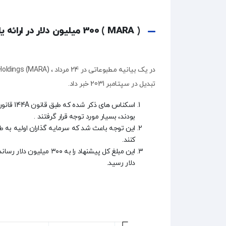
متداول
ارتباط
( MARA ) 300 میلیون دلار در ارائه یادداشت خصوصی جمع آوری می کند .
با
ما
درباره
تبدیل در سپتامبر 2031 خبر داد.
ما
بودند، بسیار مورد توجه قرار گرفتند .
ایمیل
کنند.
:
info@sanachange.com
دلار رسید.
تلفن
تماس
:
۳۳۷۸-۹۱۰۹-۰۲۱