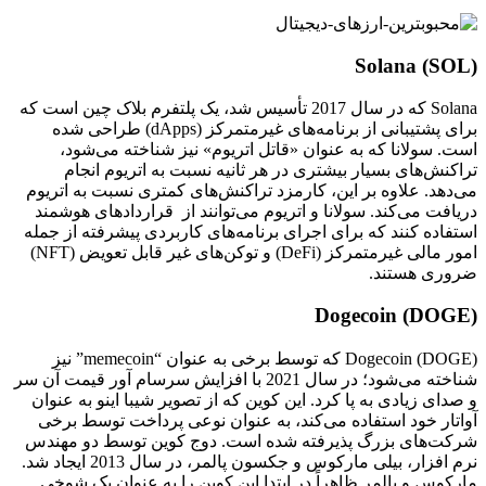
Solana (SOL)
Solana که در سال 2017 تأسیس شد، یک پلتفرم بلاک چین است که
برای پشتیبانی از برنامه‌های غیرمتمرکز (dApps) طراحی شده
است. سولانا که به عنوان «قاتل اتریوم» نیز شناخته می‌شود،
تراکنش‌های بسیار بیشتری در هر ثانیه نسبت به اتریوم انجام
می‌دهد. علاوه بر این، کارمزد تراکنش‌های کمتری نسبت به اتریوم
دریافت می‌کند. سولانا و اتریوم می‌توانند از قراردادهای هوشمند
استفاده کنند که برای اجرای برنامه‌های کاربردی پیشرفته از جمله
امور مالی غیرمتمرکز (DeFi) و توکن‌های غیر قابل تعویض (NFT)
ضروری هستند.
Dogecoin (DOGE)
Dogecoin (DOGE) که توسط برخی به عنوان “memecoin” نیز
شناخته می‌شود؛ در سال 2021 با افزایش سرسام آور قیمت آن سر
و صدای زیادی به پا کرد. این کوین که از تصویر شیبا اینو به عنوان
آواتار خود استفاده می‌کند، به عنوان نوعی پرداخت توسط برخی
شرکت‌های بزرگ پذیرفته شده است. دوج کوین توسط دو مهندس
نرم افزار، بیلی مارکوس و جکسون پالمر، در سال 2013 ایجاد شد.
مارکوس و پالمر ظاهراً در ابتدا این کوین را به عنوان یک شوخی