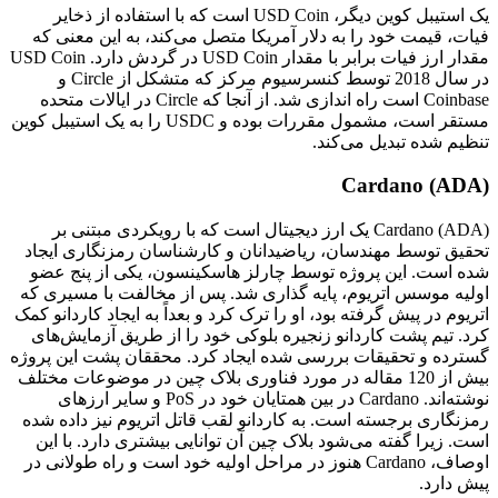
یک استیبل کوین دیگر، USD Coin است که با استفاده از ذخایر
فیات، قیمت خود را به دلار آمریکا متصل می‌کند، به این معنی که
مقدار ارز فیات برابر با مقدار USD Coin در گردش دارد. USD Coin
در سال 2018 توسط کنسرسیوم مرکز که متشکل از Circle و
Coinbase است راه اندازی شد. از آنجا که Circle در ایالات متحده
مستقر است، مشمول مقررات بوده و USDC را به یک استیبل کوین
تنظیم شده تبدیل می‌کند.
Cardano (ADA)
Cardano (ADA) یک ارز دیجیتال است که با رویکردی مبتنی بر
تحقیق توسط مهندسان، ریاضیدانان و کارشناسان رمزنگاری ایجاد
شده است. این پروژه توسط چارلز هاسکینسون، یکی از پنج عضو
اولیه موسس اتریوم، پایه‌ گذاری شد. پس از مخالفت با مسیری که
اتریوم در پیش گرفته بود، او را ترک کرد و بعداً به ایجاد کاردانو کمک
کرد. تیم پشت کاردانو زنجیره بلوکی خود را از طریق آزمایش‌های
گسترده و تحقیقات بررسی شده ایجاد کرد. محققان پشت این پروژه
بیش از 120 مقاله در مورد فناوری بلاک چین در موضوعات مختلف
نوشته‌اند. Cardano در بین همتایان خود در PoS و سایر ارزهای
رمزنگاری برجسته است. به کاردانو لقب قاتل اتریوم نیز داده شده
است. زیرا گفته می‌شود بلاک چین آن توانایی بیشتری دارد. با این
اوصاف، Cardano هنوز در مراحل اولیه خود است و راه طولانی در
پیش دارد.