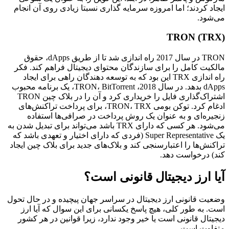
ایجاد کردند؛ اما امروزه سرمایه گذاری نسبتا زیادی روی آن انجام
می‌شود.
TRON (TRX)
TRON در سال 2017 راه اندازی شد تا از طریق dApps، حقوق
مالکیت کامل را برای سازندگان محتوای دیجیتال فراهم کند. فکر
راه اندازی TRX این بود که به توسعه دهندگان راهی برای ایجاد
dApps بدهد. در سال 2018، TRON، BitTorrent، یک برنامه محبوب
اشتراک‌گذاری فایل را خریداری کرد و آن را در بلاک چین TRON
ادغام کرد. توکن بومی TRON، TRX، برای پرداخت تراکنش‌های
زنجیره‌ای و به عنوان یک روش پرداخت در صرافی‌ها استفاده
می‌شود. هر کسی که دارای TRX باشد می‌تواند برای تبدیل شدن به
یک Super Representative (فردی که دارای اختیار و تعهدی باشد که
تراکنش‌ها را اعتبارسنجی کند و بلاک‌های جدید برای بلاک چین ایجاد
کند) درخواست دهد.
آیا ارز دیجیتال قانونی است؟
وضعیت قانونی ارز دیجیتال در سراسر جهان پیچیده و در حال تحول
است. به طور کلی، هیچ پاسخ یکسانی برای این سوال که آیا ارز
دیجیتال قانونی است یا خیر وجود ندارد، زیرا قوانین در هر کشور
متفاوت است.