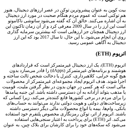
بیت‌ کوین به ‌عنوان پیشروترین توکن در عصر ارزهای دیجیتال، هنوز
هم توکنی است که عموم مردم هنگام صحبت در مورد ارز دیجیتال
به آن اشاره می‌کنند. خالق آن که گفته می‌شود ساتوشی ناکاموتو
است این ارز را در سال 2009 معرفی کرد و از آن زمان تاکنون این
ارز دیجیتال همچنان جز ارزهایی است که بیشترین سرمایه گذاری
روی آن انجام می‌شود. با این حال، تا سال 2017 بود که این ارز
دیجیتال به آگاهی عمومی رسید.
اتریوم (ETH)
اتریوم (ETH)، یک ارز دیجیتال غیرمتمرکز است که قراردادهای
هوشمند و برنامه‌های غیرمتمرکز (dApps) را قادر می‌سازد بدون
هیچ گونه خرابی، کلاهبرداری، کنترل یا دخالت شخص ثالث ساخته و
اجرا شوند. هدف اتریوم ایجاد مجموعه‌ای غیرمتمرکز از محصولات
مالی است که هر کسی در جهان بدون در نظر گرفتن ملیت، قومیت
یا مذهب بتواند آزادانه به آن دسترسی داشته باشد. این جنبه پیامدها
را برای مردم در برخی کشورها قانع ‌کننده‌تر می‌کند، زیرا کسانی که
زیرساخت‌های دولتی و هویت دولتی ندارند می‌توانند به حساب‌های
بانکی، وام‌ها، بیمه یا انواع محصولات مالی دیگر دسترسی داشته
باشند. اتریوم از اتر، توکن رمزنگاری مخصوص پلتفرم خود استفاده
می‌کند. اتر (ETH) برای پرداخت به اعتبار سنجی‌هایی استفاده
می‌شود که سکه‌های خود را برای کارشان برای بلاک چین، به عنوان