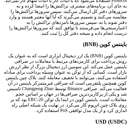
Protocol استفاده می‌شود که با اثبات کار یا اثبات سهام کار نمی‌کند.
به جای آن، برنامه‌های مشتری، تراکنش‌ها را امضا کرده و به
سرورهای دفتر کل ارسال می‌کنند. سپس سرورها تراکنش‌ها را
مقایسه می‌کنند و تصمیم می‌گیرند که آیا آنها معتبر هستند و وارد
دفتر شوند یا نه. سپس سرورها نامزدهای تراکنش را به
اعتبارسنجی‌ها می‌فرستند تا توافق کنند که سرورها تراکنش‌ها را
درست انجام داده و نسخه دفتر کل را ثبت کنند.
بایننس کوین (BNB)
بایننس کوین (BNB) یک ارز دیجیتال ابزاری است که به عنوان یک
روش پرداخت برای کارمزدهای مرتبط با معاملات در صرافی
بایننس عمل می‌کند. این سومین ارز دیجیتال بزرگ از نظر ارزش
بازار است. کسانی که از توکن به عنوان وسیله پرداخت برای مبادله
استفاده می‌کنند، می‌توانند با تخفیف معامله کنند. بلاک چین بایننس
کوین همچنین پلتفرمی است که صرافی غیرمتمرکز بایننس در آن
فعالیت می‌کند. صرافی Binance توسط Changpeng Zhao تاسیس
شد و یکی از پرکاربردترین صرافی‌ها در جهان بر اساس حجم
معاملات است. بایننس کوین در ابتدا یک توکن ERC-20 بود که بر
روی بلاک چین اتریوم کار می‌کرد. در نهایت یک شبکه اصلی راه
اندازی کرد و از یک مدل توافقی PoS استفاده کرد.
USD (USDC)