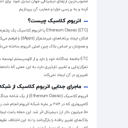
محبوب‌ترین ارزهای دیجیتالی جهان تبدیل شود. برای آشنا
متداول
کرده و به بررسی مزایا و معایب آن بپردازیم.
ارتباط
اتریوم کلاسیک چیست؟
با
ما
Ethereum Classic (ETC) یا اتریوم ک
درباره
و همچنان بر اساس بلاک چین اصلی اتریوم ساخته می‌ش
ما
تمرکززدایی و تغییر ناپذیری دارد، به این معنی که داده‌
ایمیل
تغییری در آن ایجاد نمی‌کند.
:
ماجرای جدایی‌ اتریوم کلاسیک از شبکه
info@sanachange.com
تلفن
کامپیوتری که در ۲۰۱۶ بر علیه شبکه اتر
تماس
۵۰ میلیون دلار ارز دیجیتال اتر شد. این حمله باعث ای
:
بلاک‌های تغییر یافته را بازگردانند یا نه. این اختلاف ن
۳۳۷۸-۹۱۰۹-۰۲۱