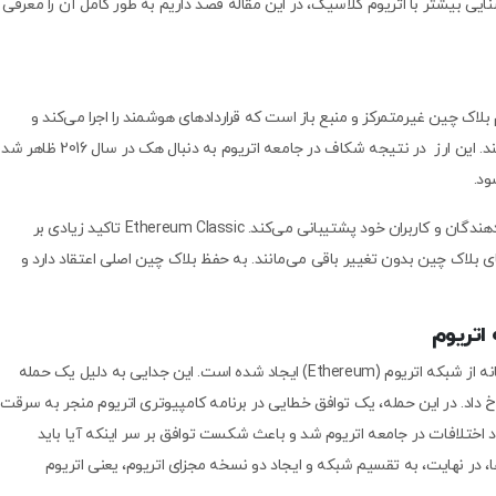
یی بیشتر با اتریوم کلاسیک، در این مقاله قصد داریم به طور کامل آن را معرفی
لاسیک یک پلتفرم بلاک چین غیرمتمرکز و منبع باز است که قراردادهای هوشمند را اجرا می‌کند و
امکان ایجاد برنامه‌های غیرمتمرکز (dApps) را فراهم می‌کند. این ارز در نتیجه شکاف در جامعه اتریوم به دنبال هک در سال 2016 ظاهر شد
ود.
ETC جامعه جداگانه خود را دارد و از اکوسیستم توسعه دهندگان و کاربران خود پشتیبانی می‌کند. Ethereum Classic تاکید زیادی بر
های بلاک چین بدون تغییر باقی می‌مانند. به حفظ بلاک چین اصلی اعتقاد دارد و
 اتریوم
اتریوم کلاسیک (Ethereum Classic) از یک شاخه جداگانه از شبکه اتریوم (Ethereum) ایجاد شده است. این جدایی به دلیل یک حمله
یوم انجام شد، رخ داد. در این حمله، یک توافق خطایی در برنامه کامپیوتری اتریوم منجر به سرقت
جاد اختلافات در جامعه اتریوم شد و باعث شکست توافق بر سر اینکه آیا باید
ظرها، در نهایت، به تقسیم شبکه و ایجاد دو نسخه مجزای اتریوم، یعنی اتریوم