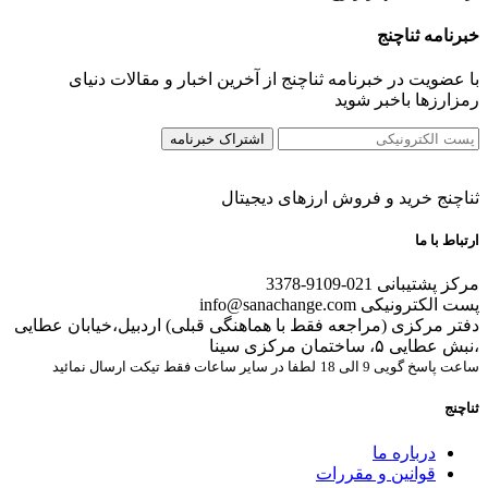
خبرنامه ثناچنج
با عضویت در خبرنامه ثناچنج از آخرین اخبار و مقالات دنیای
رمزارزها باخبر شوید
ثناچنج خرید و فروش ارزهای دیجیتال
ارتباط با ما
مرکز پشتیبانی
021-9109-3378
پست الکترونیکی
info@sanachange.com
دفتر مرکزی (مراجعه فقط با هماهنگی قبلی)
اردبیل،خیابان عطایی
،نبش عطایی ۵، ساختمان مرکزی سینا
ساعت پاسخ گویی 9 الی 18
لطفا در سایر ساعات فقط تیکت ارسال نمائید
ثناچنج
درباره ما
قوانین و مقررات