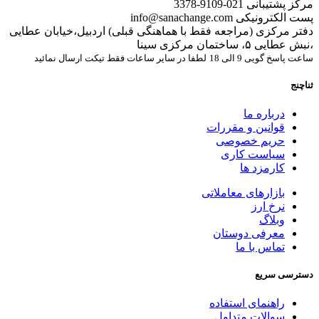
مرکز پشتیبانی
021-9109-3378
پست الکترونیکی
info@sanachange.com
دفتر مرکزی (مراجعه فقط با هماهنگی قبلی)
اردبیل،خیابان عطایی
،نبش عطایی ۵، ساختمان مرکزی سینا
ساعت پاسخ گویی 9 الی 18
لطفا در سایر ساعات فقط تیکت ارسال نمائید
ثناچنج
درباره ما
قوانین و مقررات
حریم خصوصی
سیاست کاری
کارمزد ها
بازارهای معاملاتی
نرخ ارز
وبلاگ
معرفی دوستان
تماس با ما
دسترسی سریع
راهنمای استفاده
سوالات متداول