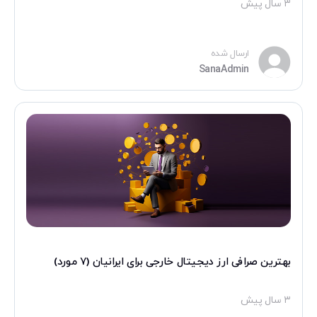
۳ سال پیش
متداول
ارتباط
با
ارسال شده
SanaAdmin
ما
درباره
ما
ایمیل
:
info@sanachange.com
تلفن
بهترین صرافی ارز دیجیتال خارجی برای ایرانیان (۷ مورد)
تماس
:
۳ سال پیش
۳۳۷۸-۹۱۰۹-۰۲۱